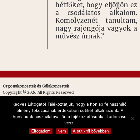
hétfőket, hogy eljöjjön ez
a csodálatos alkalom.
Komolyzenét tanultam,
nagy rajongója vagyok a
művész úrnak.”
Orgonakoncertek és Gálakoncertek
Copyright © 2026 All Rights Reserved
Created by
verzar
Kedves Látogató! Tájékoztatjuk, hogy a honlap felhasználói
élmény fokozásának érdekében sütiket alkalmazunk. A
honlapunk használatával ön a tájékoztatásunkat tudomásul
veszi.
Elfogadom
Nem
A sütikről bővebben