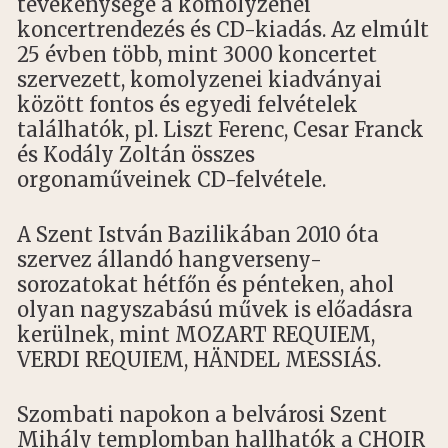
tevékenysége a komolyzenei
koncertrendezés és CD-kiadás. Az elmúlt
25 évben több, mint 3000 koncertet
szervezett, komolyzenei kiadványai
között fontos és egyedi felvételek
találhatók, pl. Liszt Ferenc, Cesar Franck
és Kodály Zoltán összes
orgonaműveinek CD-felvétele.
A Szent István Bazilikában 2010 óta
szervez állandó hangverseny-
sorozatokat hétfőn és pénteken, ahol
olyan nagyszabású művek is előadásra
kerülnek, mint MOZART REQUIEM,
VERDI REQUIEM, HÄNDEL MESSIÁS.
Szombati napokon a belvárosi Szent
Mihály templomban hallhatók a CHOIR