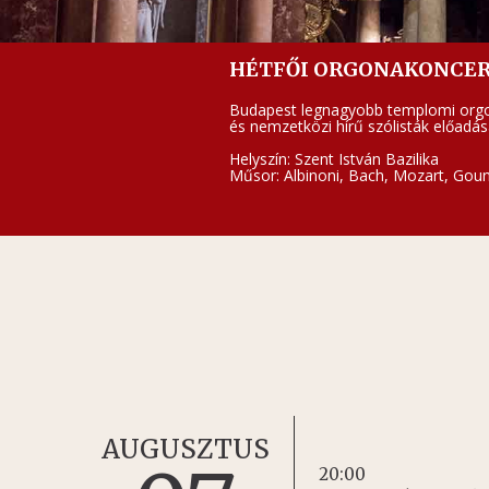
HÉTFŐI ORGONAKONCE
Budapest legnagyobb templomi orgo
és nemzetközi hírű szólisták előadá
Helyszín: Szent István Bazilika
Műsor: Albinoni, Bach, Mozart, Gou
AUGUSZTUS
20:00