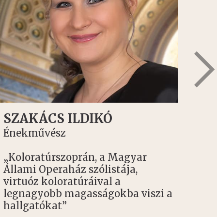
SZAKÁCS ILDIKÓ
GIO
Énekművész
Ének
„Koloratúrszoprán, a Magyar
„Mez
Állami Operaház szólistája,
kiegy
virtuóz koloratúráival a
magas
legnagyobb magasságokba viszi a
idézi
hallgatókat”