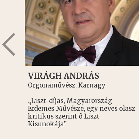
VIRÁGH ANDRÁS
Orgonaművész, Karnagy
s
„Liszt-díjas, Magyarország
Érdemes Művésze, egy neves olasz
kritikus szerint ő Liszt
Kisunokája”