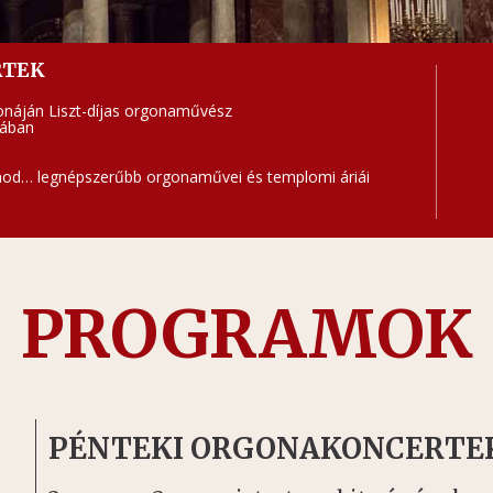
RTEK
náján Liszt-díjas orgonaművész
sában
nod… legnépszerűbb orgonaművei és templomi áriái
PROGRAMOK
PÉNTEKI ORGONAKONCERTE