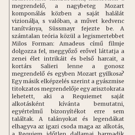
megrendelő, a nagybeteg Mozart
komponálás közben a saját halálát
vizionálja, s valóban, a művet kedvenc
tanítványa, Süssmayr fejezte be. A
számtalan teória közül a legismertebbet
Milos Forman: Amadeus című filmje
dolgozza fel, meggyőző erővel láttatja a
zenei élet intrikáit és belső harcait, a
kortárs Salieri lenne a gonosz
megrendelő és egyben Mozart gyilkosa?
Egy másik elképzelés szerint a gyászmise
titokzatos megrendelője egy arisztokrata
lehetett, aki a Requiemet saját
alkotásként kívánta bemutatni,
egyértelmű bizonyítékot erre sem
találtak. A talányokat és legendákat
elhagyva az igazi csoda maga az alkotás,
a Requiem időtlen dallamai harmadik