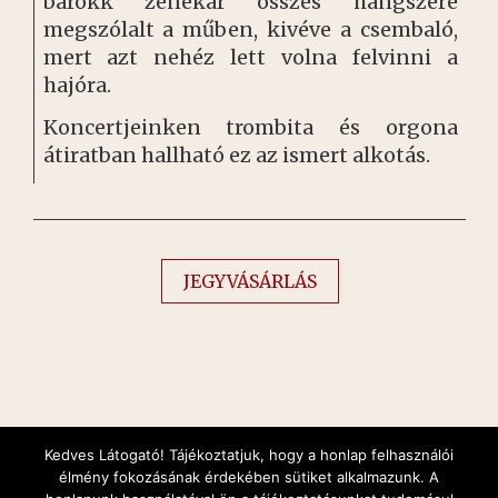
barokk zenekar összes hangszere
megszólalt a műben, kivéve a csembaló,
mert azt nehéz lett volna felvinni a
hajóra.
Koncertjeinken trombita és orgona
átiratban hallható ez az ismert alkotás.
JEGYVÁSÁRLÁS
Kedves Látogató! Tájékoztatjuk, hogy a honlap felhasználói
élmény fokozásának érdekében sütiket alkalmazunk. A