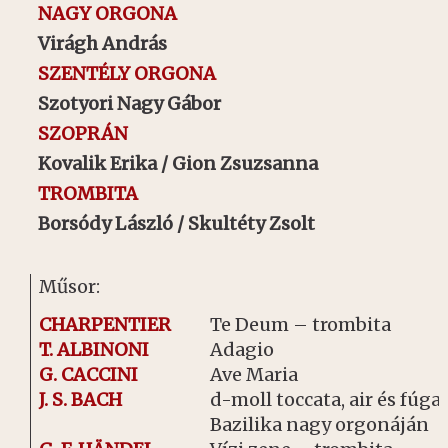
NAGY ORGONA
Virágh
András
SZENTÉLY ORGONA
Szotyori Nagy Gábor
SZOPRÁN
Kovalik Erika / Gion Zsuzsanna
TROMBITA
Borsódy László / Skultéty Zsolt
Műsor:
CHARPENTIER
Te Deum – trombita
T. ALBINONI
Adagio
G. CACCINI
Ave Maria
J. S. BACH
d-moll toccata, air és fúga 
Bazilika nagy orgonáján