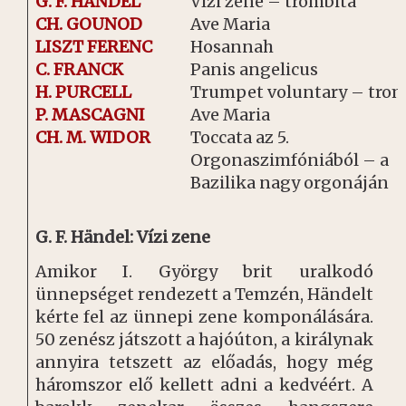
G. F. HÄNDEL
Vízi zene – trombita
CH. GOUNOD
Ave Maria
LISZT FERENC
Hosannah
C. FRANCK
Panis angelicus
H. PURCELL
Trumpet voluntary – trom
P. MASCAGNI
Ave Maria
CH. M. WIDOR
Toccata az 5.
Orgonaszimfóniából – a
Bazilika nagy orgonáján
G. F. Händel: Vízi zene
Amikor I. György brit uralkodó
ünnepséget rendezett a Temzén, Händelt
kérte fel az ünnepi zene komponálására.
50 zenész játszott a hajóúton, a királynak
annyira tetszett az előadás, hogy még
háromszor elő kellett adni a kedvéért. A