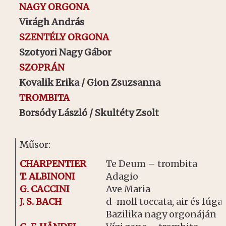
NAGY ORGONA
Virágh
András
SZENTÉLY ORGONA
Szotyori Nagy Gábor
SZOPRÁN
Kovalik Erika / Gion Zsuzsanna
TROMBITA
Borsódy László / Skultéty Zsolt
Műsor:
CHARPENTIER
Te Deum – trombita
T. ALBINONI
Adagio
G. CACCINI
Ave Maria
J. S. BACH
d-moll toccata, air és fúga 
Bazilika nagy orgonáján