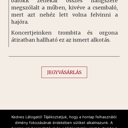
barokk zenekar összes hangszere
megszólalt a műben, kivéve a csembaló,
mert azt nehéz lett volna felvinni a
hajóra.
Koncertjeinken trombita és orgona
átiratban hallható ez az ismert alkotás.
JEGYVÁSÁRLÁS
Kedves Látogató! Tájékoztatjuk, hogy a honlap felhasználói
élmény fokozásának érdekében sütiket alkalmazunk. A