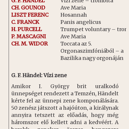
G. F. HÄNDEL
Vízi zene – trombita
CH. GOUNOD
Ave Maria
LISZT FERENC
Hosannah
C. FRANCK
Panis angelicus
H. PURCELL
Trumpet voluntary – trom
P. MASCAGNI
Ave Maria
CH. M. WIDOR
Toccata az 5.
Orgonaszimfóniából – a
Bazilika nagy orgonáján
G. F. Händel: Vízi zene
Amikor I. György brit uralkodó
ünnepséget rendezett a Temzén, Händelt
kérte fel az ünnepi zene komponálására.
50 zenész játszott a hajóúton, a királynak
annyira tetszett az előadás, hogy még
háromszor elő kellett adni a kedvéért. A