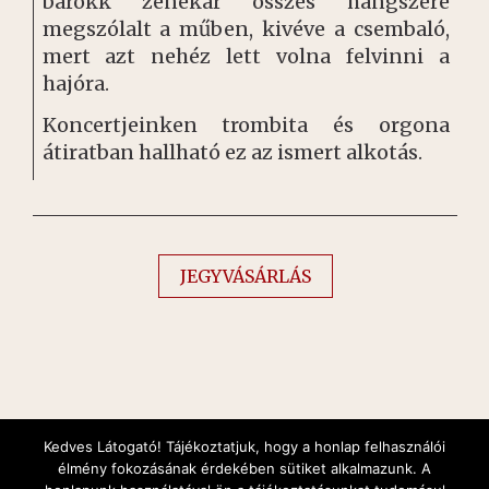
barokk zenekar összes hangszere
megszólalt a műben, kivéve a csembaló,
mert azt nehéz lett volna felvinni a
hajóra.
Koncertjeinken trombita és orgona
átiratban hallható ez az ismert alkotás.
JEGYVÁSÁRLÁS
Kedves Látogató! Tájékoztatjuk, hogy a honlap felhasználói
élmény fokozásának érdekében sütiket alkalmazunk. A