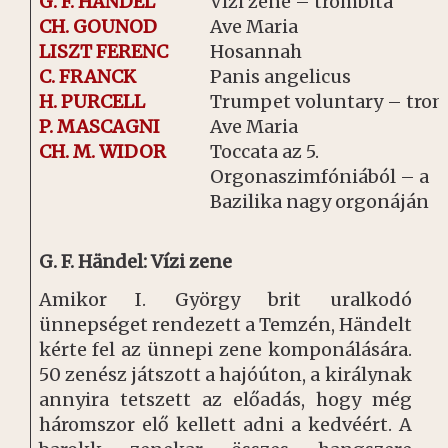
G. F. HÄNDEL
Vízi zene – trombita
CH. GOUNOD
Ave Maria
LISZT FERENC
Hosannah
C. FRANCK
Panis angelicus
H. PURCELL
Trumpet voluntary – trom
P. MASCAGNI
Ave Maria
CH. M. WIDOR
Toccata az 5.
Orgonaszimfóniából – a
Bazilika nagy orgonáján
G. F. Händel: Vízi zene
Amikor I. György brit uralkodó
ünnepséget rendezett a Temzén, Händelt
kérte fel az ünnepi zene komponálására.
50 zenész játszott a hajóúton, a királynak
annyira tetszett az előadás, hogy még
háromszor elő kellett adni a kedvéért. A