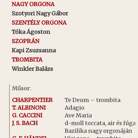
NAGY ORGONA
Szotyori Nagy Gábor
SZENTÉLY ORGONA
Tóka Ágoston
SZOPRÁN
Kapi Zsuzsanna
TROMBITA
Winkler Balázs
Műsor:
CHARPENTIER
Te Deum – trombita
T. ALBINONI
Adagio
G. CACCINI
Ave Maria
J. S. BACH
d-moll toccata, air és fúga 
Bazilika nagy orgonáján