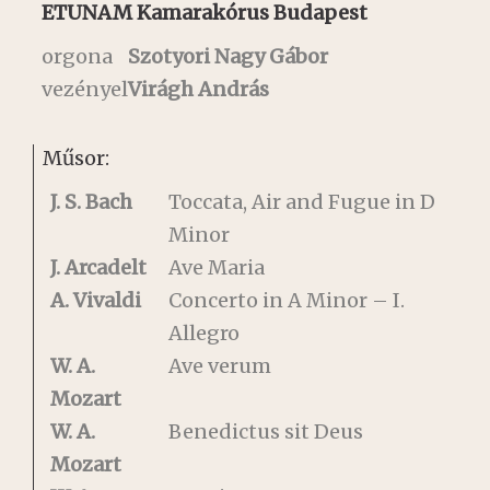
ETUNAM Kamarakórus Budapest
orgona
Szotyori Nagy Gábor
vezényel
Virágh András
Műsor:
J. S. Bach
Toccata, Air and Fugue in D
Minor
J. Arcadelt
Ave Maria
A. Vivaldi
Concerto in A Minor – I.
Allegro
W. A.
Ave verum
Mozart
W. A.
Benedictus sit Deus
Mozart