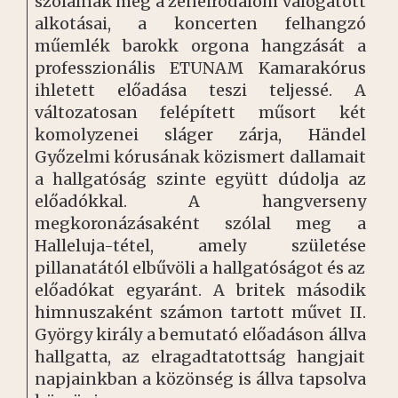
szólalnak meg a zeneirodalom válogatott
alkotásai, a koncerten felhangzó
műemlék barokk orgona hangzását a
professzionális ETUNAM Kamarakórus
ihletett előadása teszi teljessé. A
változatosan felépített műsort két
komolyzenei sláger zárja, Händel
Győzelmi kórusának közismert dallamait
a hallgatóság szinte együtt dúdolja az
előadókkal. A hangverseny
megkoronázásaként szólal meg a
Halleluja-tétel, amely születése
pillanatától elbűvöli a hallgatóságot és az
előadókat egyaránt. A britek második
himnuszaként számon tartott művet II.
György király a bemutató előadáson állva
hallgatta, az elragadtatottság hangjait
napjainkban a közönség is állva tapsolva