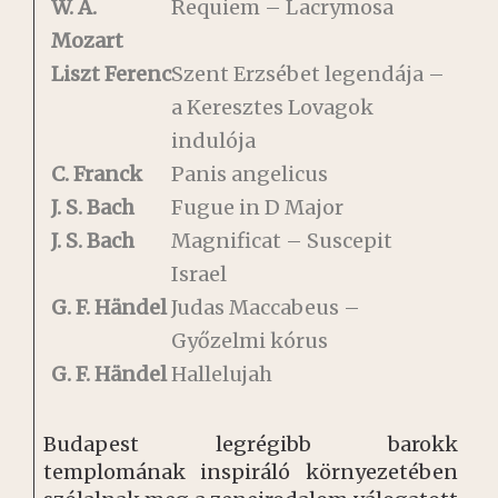
W. A.
Requiem – Lacrymosa
Mozart
Liszt Ferenc
Szent Erzsébet legendája –
a Keresztes Lovagok
indulója
C. Franck
Panis angelicus
J. S. Bach
Fugue in D Major
J. S. Bach
Magnificat – Suscepit
Israel
G. F.
Händel
Judas Maccabeus –
Győzelmi kórus
G. F. Händel
Hallelujah
Budapest legrégibb barokk
templomának inspiráló környezetében