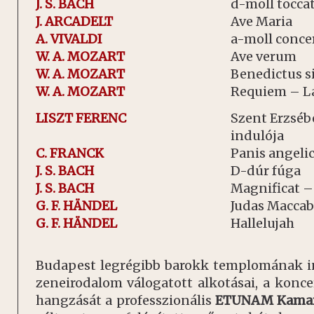
J. S. BACH
d-moll toccat
J. ARCADELT
Ave Maria
A. VIVALDI
a-moll concer
W. A. MOZART
Ave verum
W. A. MOZART
Benedictus s
W. A. MOZART
Requiem – L
LISZT FERENC
Szent Erzséb
indulója
C. FRANCK
Panis angeli
J. S. BACH
D-dúr fúga
J. S. BACH
Magnificat – 
G. F.
HÄNDEL
Judas Maccab
G. F. HÄNDEL
Hallelujah
Budapest legrégibb barokk templomának i
zeneirodalom válogatott alkotásai, a kon
hangzását a professzionális
ETUNAM Kamar