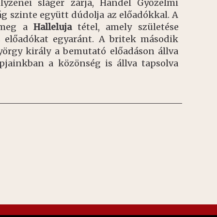
lyzenei sláger zárja, Händel Győzelmi
g szinte együtt dúdolja az előadókkal. A
l meg a
Halleluja
tétel, amely születése
az előadókat egyaránt. A britek második
örgy király a bemutató előadáson állva
apjainkban a közönség is állva tapsolva