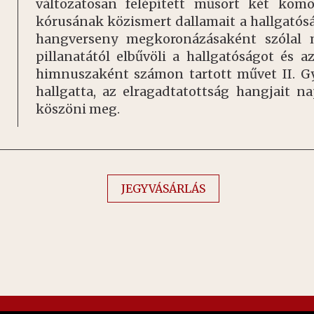
változatosan felépített műsort két komo
kórusának közismert dallamait a hallgatósá
hangverseny megkoronázásaként szóla
pillanatától elbűvöli a hallgatóságot és 
himnuszaként számon tartott művet II. Gy
hallgatta, az elragadtatottság hangjait n
köszöni meg.
JEGYVÁSÁRLÁS