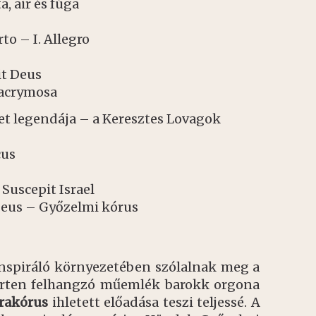
a, air és fúga
to – I. Allegro
it Deus
acrymosa
et legendája – a Keresztes Lovagok
cus
Suscepit Israel
eus – Győzelmi kórus
nspiráló környezetében szólalnak meg a
certen felhangzó műemlék barokk orgona
akórus
ihletett előadása teszi teljessé. A