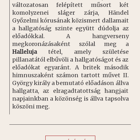
változatosan felépített műsort két
komolyzenei sláger zárja, Händel
Győzelmi kórusának közismert dallamait
a hallgatóság szinte együtt dúdolja az
előadókkal. A hangverseny
megkoronázásaként szólal meg a
Halleluja
tétel, amely születése
pillanatától elbűvöli a hallgatóságot és az
előadókat egyaránt. A britek második
himnuszaként számon tartott művet II.
György király a bemutató előadáson állva
hallgatta, az elragadtatottság hangjait
napjainkban a közönség is állva tapsolva
köszöni meg.