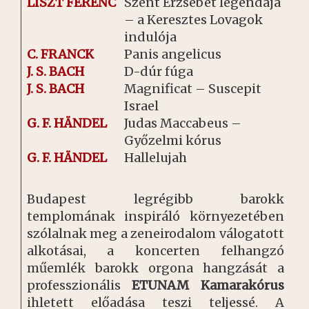
LISZT FERENC
Szent Erzsébet legendája
– a Keresztes Lovagok
indulója
C. FRANCK
Panis angelicus
J. S. BACH
D-dúr fúga
J. S. BACH
Magnificat – Suscepit
Israel
G. F.
HÄNDEL
Judas Maccabeus –
Győzelmi kórus
G. F. HÄNDEL
Hallelujah
Budapest legrégibb barokk
templomának inspiráló környezetében
szólalnak meg a zeneirodalom válogatott
alkotásai, a koncerten felhangzó
műemlék barokk orgona hangzását a
professzionális
ETUNAM Kamarakórus
ihletett előadása teszi teljessé. A