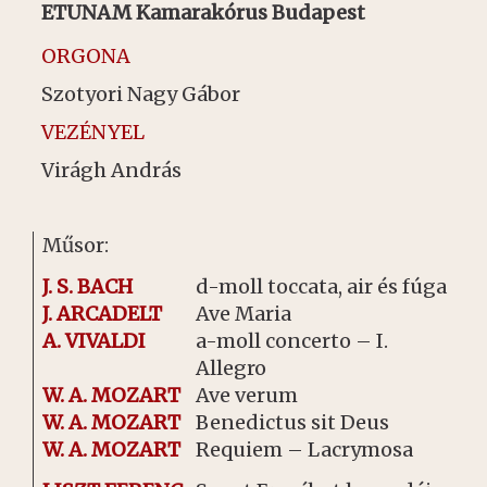
ETUNAM Kamarakórus Budapest
ORGONA
Szotyori Nagy Gábor
VEZÉNYEL
Virágh András
Műsor:
J. S. BACH
d-moll toccata, air és fúga
J. ARCADELT
Ave Maria
A. VIVALDI
a-moll concerto – I.
Allegro
W. A. MOZART
Ave verum
W. A. MOZART
Benedictus sit Deus
W. A. MOZART
Requiem – Lacrymosa