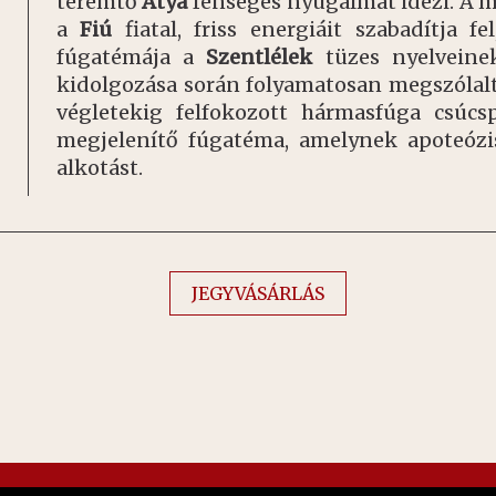
teremtő
Atya
fenséges nyugalmát idézi. A 
a
Fiú
fiatal, friss energiáit szabadítja f
fúgatémája a
Szentlélek
tüzes nyelveinek
kidolgozása során folyamatosan megszólalta
végletekig felfokozott hármasfúga csúc
megjelenítő fúgatéma, amelynek apoteózi
alkotást.
JEGYVÁSÁRLÁS