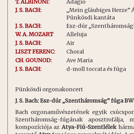
T. ALBINONI:
Adagio
J. S. BACH:
„Mein gläubiges Herze” Á
Pünkösdi kantáta
J. S. BACH:
Esz-dúr „Szentháromság
W. A. MOZART
Alleluja
J. S. BACH:
Air
LISZT FERENC:
Choral
CH. GOUNOD:
Ave Maria
J. S. BACH:
d-moll toccata és fúga
Pünkösdi orgonakoncert
J. S. Bach: Esz-dúr „Szentháromság” fúga BW
Bach orgonaművészetének egyik csúcspo
Szentháromság-fúgának aposztrofálja,
kompozíciója az
Atya-Fiú-Szentlélek
hárma