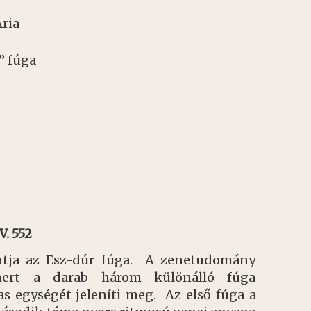
ria
” fúga
V. 552
ntja az Esz-dúr fúga. A zenetudomány
 mert a darab három különálló fúga
s egységét jeleníti meg. Az első fúga a