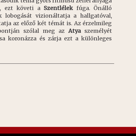
második téma gyors ritmusú zenei anyaga
el, ezt követi a
Szentlélek
fúga. Önálló
 lobogását vizionáltatja a hallgatóval,
tja az előző két témát is. Az érzelmileg
spontján szólal meg az
Atya
személyét
sa koronázza és zárja ezt a különleges