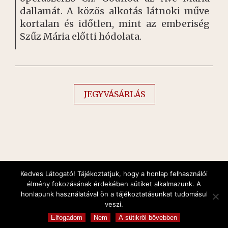
dallamát. A közös alkotás látnoki műve
kortalan és időtlen, mint az emberiség
Szűz Mária előtti hódolata.
JEGYVÁSÁRLÁS
Kedves Látogató! Tájékoztatjuk, hogy a honlap felhasználói
élmény fokozásának érdekében sütiket alkalmazunk. A
honlapunk használatával ön a tájékoztatásunkat tudomásul
Orgonakoncertek és Gálakoncertek
veszi.
Copyright © 2026 All Rights Reserved
Elfogadom
Nem
A sütikről bővebben
Created by
verzar