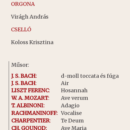
ORGONA
Virágh András
CSELLÓ
Koloss Krisztina
Műsor:
J. S. BACH:
d-moll toccata és fúga
J. S. BACH
:
Air
LISZT FERENC
:
Hosannah
W. A. MOZART
:
Ave verum
T. ALBINONI:
Adagio
RACHMANINOFF:
Vocalise
CHARPENTIER
:
Te Deum
CH. GOUNOD:
Ave Maria