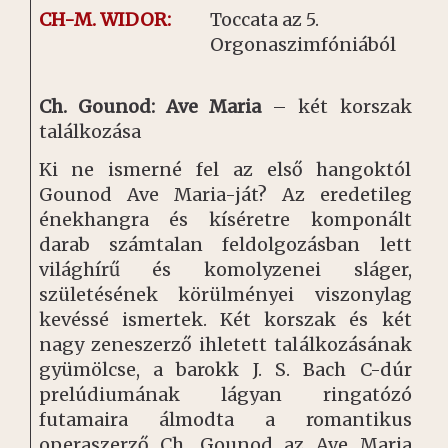
CH-M. WIDOR:
Toccata az 5.
Orgonaszimfóniából
Ch. Gounod: Ave Maria
– két korszak
találkozása
Ki ne ismerné fel az első hangoktól
Gounod Ave Maria-ját? Az eredetileg
énekhangra és kíséretre komponált
darab számtalan feldolgozásban lett
világhírű és komolyzenei sláger,
születésének körülményei viszonylag
kevéssé ismertek. Két korszak és két
nagy zeneszerző ihletett találkozásának
gyümölcse, a barokk J. S. Bach C-dúr
prelúdiumának lágyan ringatózó
futamaira álmodta a romantikus
operaszerző Ch. Gounod az Ave Maria