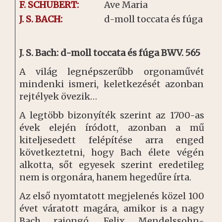
F. SCHUBERT:
Ave Maria
J. S. BACH:
d-moll toccata és fúga
J. S. Bach: d-moll toccata és fúga BWV. 565
A világ legnépszerűbb orgonaművét
mindenki ismeri, keletkezését azonban
rejtélyek övezik…
A legtöbb bizonyíték szerint az 1700-as
évek elején íródott, azonban a mű
kiteljesedett felépítése arra enged
következtetni, hogy Bach élete végén
alkotta, sőt egyesek szerint eredetileg
nem is orgonára, hanem hegedűre írta.
Az első nyomtatott megjelenés közel 100
évet váratott magára, amikor is a nagy
Bach rajongó, Felix Mendelssohn-