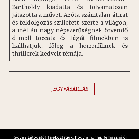
Bartholdy kiadatta és folyamatosan
játszotta a művet. Azóta számtalan átirat
és feldolgozás született szerte a világon,
a méltán nagy népszerűségnek örvendő
d-moll toccata és fúgát filmekben is
hallhatjuk, főleg a horrorfilmek és
thrillerek kedvelt témája.
JEGYVÁSÁRLÁS
Kedves Látogató! Tájékoztatjuk, hogy a honlap felhasználói