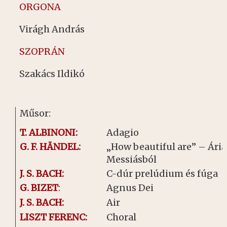
ORGONA
Virágh András
SZOPRÁN
Szakács Ildikó
Műsor:
T. ALBINONI:
Adagio
G. F. HÄNDEL:
„How beautiful are” – Ária
Messiásból
J. S. BACH:
C-dúr prelúdium és fúga
G. BIZET
:
Agnus Dei
J. S. BACH:
Air
LISZT FERENC:
Choral