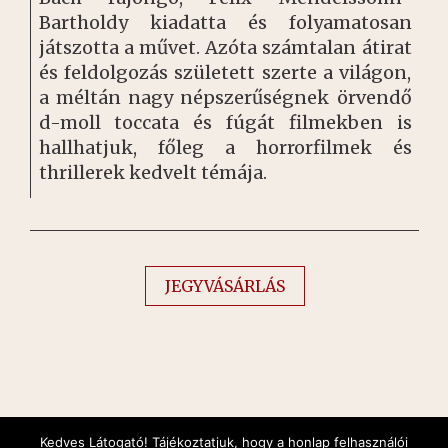
Bartholdy kiadatta és folyamatosan
játszotta a művet. Azóta számtalan átirat
és feldolgozás született szerte a világon,
a méltán nagy népszerűségnek örvendő
d-moll toccata és fúgát filmekben is
hallhatjuk, főleg a horrorfilmek és
thrillerek kedvelt témája.
JEGYVÁSÁRLÁS
Kedves Látogató! Tájékoztatjuk, hogy a honlap felhasználói