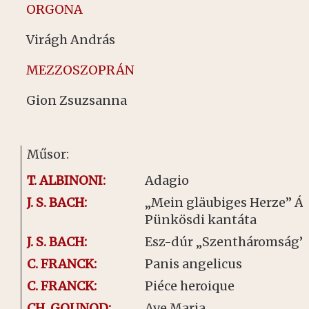
ORGONA
Virágh András
MEZZOSZOPRÁN
Gion Zsuzsanna
Műsor:
T. ALBINONI:
Adagio
J. S. BACH:
„Mein gläubiges Herze” Ár
Pünkösdi kantáta
J. S. BACH:
Esz-dúr „Szentháromság” 
C. FRANCK:
Panis angelicus
C. FRANCK:
Piéce heroique
CH. GOUNOD:
Ave Maria