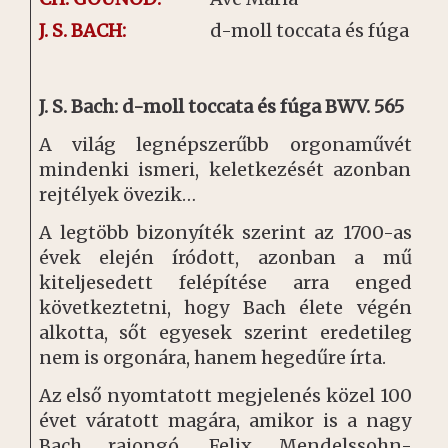
J. S. BACH:
d-moll toccata és fúga
J. S. Bach: d-moll toccata és fúga BWV. 565
A világ legnépszerűbb orgonaművét
mindenki ismeri, keletkezését azonban
rejtélyek övezik…
A legtöbb bizonyíték szerint az 1700-as
évek elején íródott, azonban a mű
kiteljesedett felépítése arra enged
következtetni, hogy Bach élete végén
alkotta, sőt egyesek szerint eredetileg
nem is orgonára, hanem hegedűre írta.
Az első nyomtatott megjelenés közel 100
évet váratott magára, amikor is a nagy
Bach rajongó, Felix Mendelssohn-