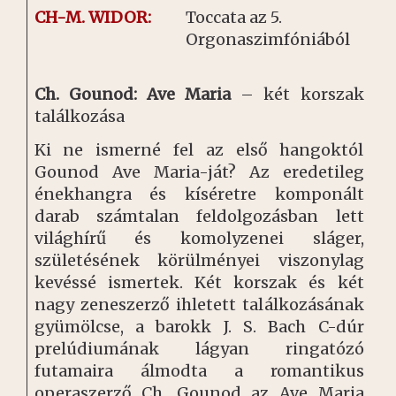
CH-M. WIDOR:
Toccata az 5.
Orgonaszimfóniából
Ch. Gounod: Ave Maria
– két korszak
találkozása
Ki ne ismerné fel az első hangoktól
Gounod Ave Maria-ját? Az eredetileg
énekhangra és kíséretre komponált
darab számtalan feldolgozásban lett
világhírű és komolyzenei sláger,
születésének körülményei viszonylag
kevéssé ismertek. Két korszak és két
nagy zeneszerző ihletett találkozásának
gyümölcse, a barokk J. S. Bach C-dúr
prelúdiumának lágyan ringatózó
futamaira álmodta a romantikus
operaszerző Ch. Gounod az Ave Maria