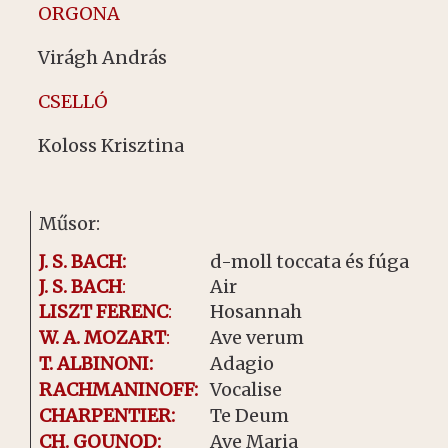
ORGONA
Virágh András
CSELLÓ
Koloss Krisztina
Műsor:
J. S. BACH:
d-moll toccata és fúga
J. S. BACH
:
Air
LISZT FERENC
:
Hosannah
W. A. MOZART
:
Ave verum
T. ALBINONI:
Adagio
RACHMANINOFF:
Vocalise
CHARPENTIER:
Te Deum
CH. GOUNOD:
Ave Maria