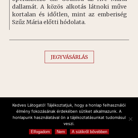
dallamát. A közös alkotás látnoki műve
kortalan és időtlen, mint az emberiség
Szűz Mária előtti hódolata.
JEGYVÁSÁRLÁS
Kedves Látogató! Tájékoztatjuk, hogy a honlap felhasználói
élmény fokozásának érdekében sütiket alkalmazunk. A
honlapunk használatával ön a tájékoztatásunkat tudomásul
Orgonakoncertek és Gálakoncertek
veszi.
Copyright © 2026 All Rights Reserved
Elfogadom
Nem
A sütikről bővebben
Created by
verzar