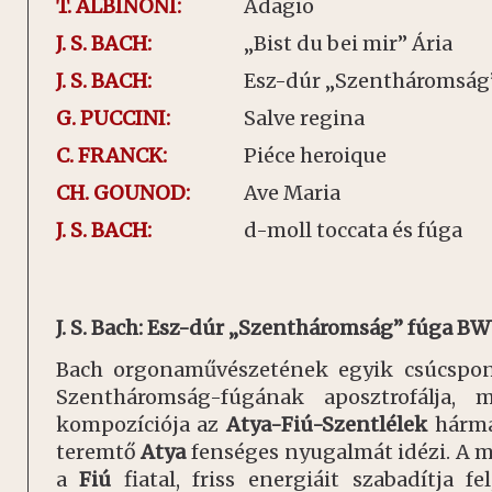
T. ALBINONI:
Adagio
J. S. BACH:
„Bist du bei mir” Ária
J. S. BACH:
Esz-dúr „Szentháromság
G. PUCCINI:
Salve regina
C. FRANCK:
Piéce heroique
CH. GOUNOD:
Ave Maria
J. S. BACH:
d-moll toccata és fúga
J. S. Bach: Esz-dúr „Szentháromság” fúga BW
Bach orgonaművészetének egyik csúcspo
Szentháromság-fúgának aposztrofálja,
kompozíciója az
Atya-Fiú-Szentlélek
hárma
teremtő
Atya
fenséges nyugalmát idézi. A 
a
Fiú
fiatal, friss energiáit szabadítja f