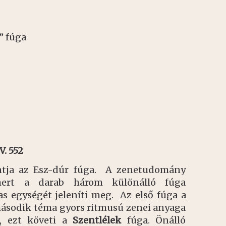
” fúga
V. 552
ntja az Esz-dúr fúga. A zenetudomány
 mert a darab három különálló fúga
s egységét jeleníti meg. Az első fúga a
második téma gyors ritmusú zenei anyaga
el, ezt követi a
Szentlélek
fúga. Önálló