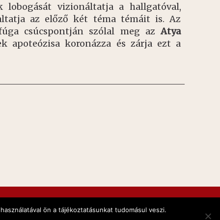
 lobogását vizionáltatja a hallgatóval,
ltatja az előző két téma témáit is. Az
asfúga csúcspontján szólal meg az
Atya
k apoteózisa koronázza és zárja ezt a
használatával ön a tájékoztatásunkat tudomásul veszi.
Created by
verzar