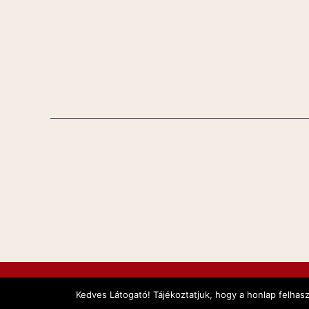
Kedves Látogató! Tájékoztatjuk, hogy a honlap felhas
Orgonakoncertek és Gálakoncertek