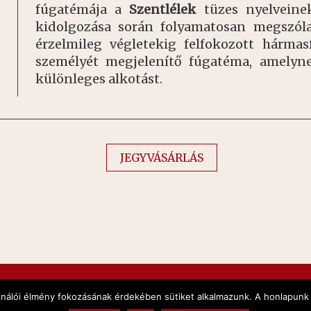
fúgatémája a
Szentlélek
tüzes nyelveinek
kidolgozása során folyamatosan megszóla
érzelmileg végletekig felfokozott hárm
személyét megjelenítő fúgatéma, amelyne
különleges alkotást.
JEGYVÁSÁRLÁS
ználói élmény fokozásának érdekében sütiket alkalmazunk. A honlapunk 