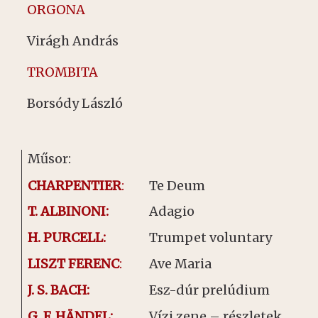
ORGONA
Virágh András
TROMBITA
Borsódy László
Műsor:
CHARPENTIER
:
Te Deum
T. ALBINONI:
Adagio
H. PURCELL:
Trumpet voluntary
LISZT FERENC
:
Ave Maria
J. S. BACH:
Esz-dúr prelúdium
G. F. HÄNDEL:
Vízi zene – részletek