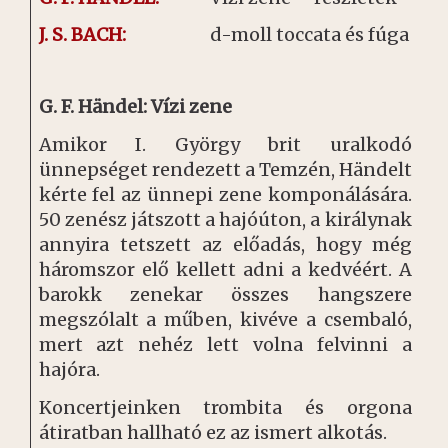
J. S. BACH:
d-moll toccata és fúga
G. F. Händel: Vízi zene
Amikor I. György brit uralkodó
ünnepséget rendezett a Temzén, Händelt
kérte fel az ünnepi zene komponálására.
50 zenész játszott a hajóúton, a királynak
annyira tetszett az előadás, hogy még
háromszor elő kellett adni a kedvéért. A
barokk zenekar összes hangszere
megszólalt a műben, kivéve a csembaló,
mert azt nehéz lett volna felvinni a
hajóra.
Koncertjeinken trombita és orgona
átiratban hallható ez az ismert alkotás.