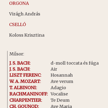
ORGONA
Virágh András
CSELLÓ
Koloss Krisztina
Műsor:
J. S. BACH:
d-moll toccata és fúga
J. S. BACH
:
Air
LISZT FERENC
:
Hosannah
W. A. MOZART
:
Ave verum
T. ALBINONI:
Adagio
RACHMANINOFF:
Vocalise
CHARPENTIER
:
Te Deum
CH. GOUNOD:
Ave Maria