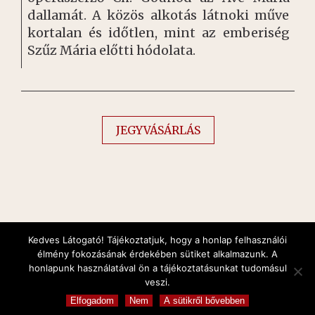
dallamát. A közös alkotás látnoki műve
kortalan és időtlen, mint az emberiség
Szűz Mária előtti hódolata.
JEGYVÁSÁRLÁS
Kedves Látogató! Tájékoztatjuk, hogy a honlap felhasználói
élmény fokozásának érdekében sütiket alkalmazunk. A
honlapunk használatával ön a tájékoztatásunkat tudomásul
Orgonakoncertek és Gálakoncertek
veszi.
Copyright © 2026 All Rights Reserved
Elfogadom
Nem
A sütikről bővebben
Created by
verzar