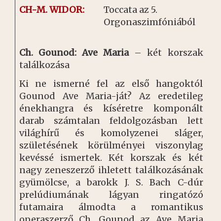
CH-M. WIDOR:
Toccata az 5.
Orgonaszimfóniából
Ch. Gounod: Ave Maria
– két korszak
találkozása
Ki ne ismerné fel az első hangoktól
Gounod Ave Maria-ját? Az eredetileg
énekhangra és kíséretre komponált
darab számtalan feldolgozásban lett
világhírű és komolyzenei sláger,
születésének körülményei viszonylag
kevéssé ismertek. Két korszak és két
nagy zeneszerző ihletett találkozásának
gyümölcse, a barokk J. S. Bach C-dúr
prelúdiumának lágyan ringatózó
futamaira álmodta a romantikus
operaszerző Ch. Gounod az Ave Maria