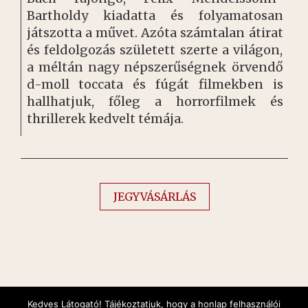
Bartholdy kiadatta és folyamatosan
játszotta a művet. Azóta számtalan átirat
és feldolgozás született szerte a világon,
a méltán nagy népszerűségnek örvendő
d-moll toccata és fúgát filmekben is
hallhatjuk, főleg a horrorfilmek és
thrillerek kedvelt témája.
JEGYVÁSÁRLÁS
Kedves Látogató! Tájékoztatjuk, hogy a honlap felhasználói