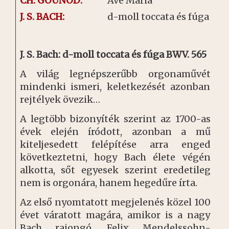
CH. GOUNOD:
Ave Maria
J. S. BACH:
d-moll toccata és fúga
J. S. Bach: d-moll toccata és fúga BWV. 565
A világ legnépszerűbb orgonaművét
mindenki ismeri, keletkezését azonban
rejtélyek övezik…
A legtöbb bizonyíték szerint az 1700-as
évek elején íródott, azonban a mű
kiteljesedett felépítése arra enged
következtetni, hogy Bach élete végén
alkotta, sőt egyesek szerint eredetileg
nem is orgonára, hanem hegedűre írta.
Az első nyomtatott megjelenés közel 100
évet váratott magára, amikor is a nagy
Bach rajongó, Felix Mendelssohn-