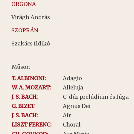
ORGONA
Virágh András
SZOPRÁN
Szakács Ildikó
Műsor:
T. ALBINONI:
Adagio
W. A. MOZART:
Alleluja
J. S. BACH:
C-dúr prelúdium és fúga
G. BIZET
:
Agnus Dei
J. S. BACH:
Air
LISZT FERENC:
Choral