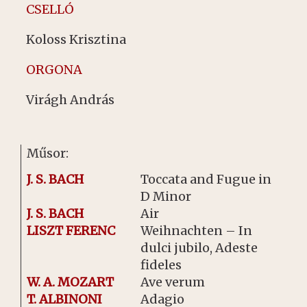
CSELLÓ
Koloss Krisztina
ORGONA
Virágh András
Műsor:
J. S. BACH
Toccata and Fugue in
D Minor
J. S. BACH
Air
LISZT FERENC
Weihnachten – In
dulci jubilo, Adeste
fideles
W. A. MOZART
Ave verum
T. ALBINONI
Adagio