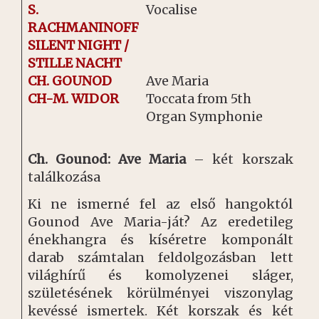
S.
Vocalise
RACHMANINOFF
SILENT NIGHT /
STILLE NACHT
CH. GOUNOD
Ave Maria
CH-M. WIDOR
Toccata from 5th
Organ Symphonie
Ch. Gounod: Ave Maria
– két korszak
találkozása
Ki ne ismerné fel az első hangoktól
Gounod Ave Maria-ját? Az eredetileg
énekhangra és kíséretre komponált
darab számtalan feldolgozásban lett
világhírű és komolyzenei sláger,
születésének körülményei viszonylag
kevéssé ismertek. Két korszak és két