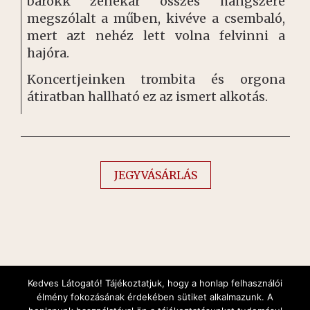
barokk zenekar összes hangszere
megszólalt a műben, kivéve a csembaló,
mert azt nehéz lett volna felvinni a
hajóra.
Koncertjeinken trombita és orgona
átiratban hallható ez az ismert alkotás.
JEGYVÁSÁRLÁS
Kedves Látogató! Tájékoztatjuk, hogy a honlap felhasználói
élmény fokozásának érdekében sütiket alkalmazunk. A