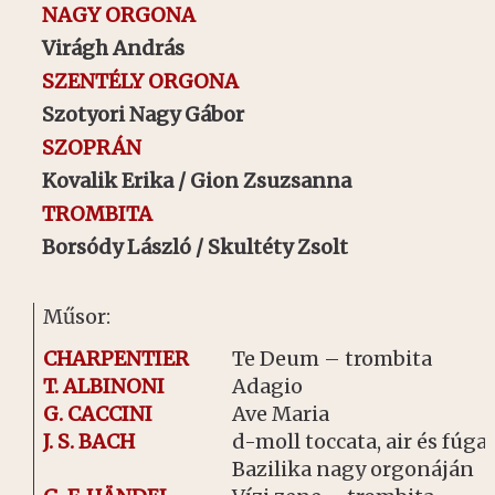
NAGY ORGONA
Virágh
András
SZENTÉLY ORGONA
Szotyori Nagy Gábor
SZOPRÁN
Kovalik Erika / Gion Zsuzsanna
TROMBITA
Borsódy László / Skultéty Zsolt
Műsor:
CHARPENTIER
Te Deum – trombita
T. ALBINONI
Adagio
G. CACCINI
Ave Maria
J. S. BACH
d-moll toccata, air és fúga 
Bazilika nagy orgonáján