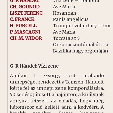
G. F. HÄNDEL
Vízi zene – trombita
CH. GOUNOD
Ave Maria
LISZT FERENC
Hosannah
C. FRANCK
Panis angelicus
H. PURCELL
Trumpet voluntary – trom
P. MASCAGNI
Ave Maria
CH. M. WIDOR
Toccata az 5.
Orgonaszimfóniából – a
Bazilika nagy orgonáján
G. F. Händel: Vízi zene
Amikor I. György brit uralkodó
ünnepséget rendezett a Temzén, Händelt
kérte fel az ünnepi zene komponálására.
50 zenész játszott a hajóúton, a királynak
annyira tetszett az előadás, hogy még
háromszor elő kellett adni a kedvéért. A