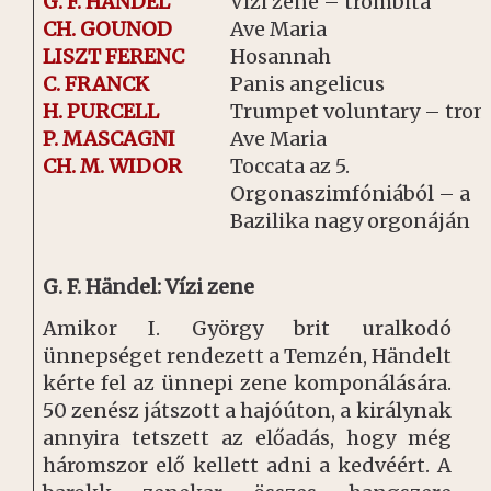
G. F. HÄNDEL
Vízi zene – trombita
CH. GOUNOD
Ave Maria
LISZT FERENC
Hosannah
C. FRANCK
Panis angelicus
H. PURCELL
Trumpet voluntary – trom
P. MASCAGNI
Ave Maria
CH. M. WIDOR
Toccata az 5.
Orgonaszimfóniából – a
Bazilika nagy orgonáján
G. F. Händel: Vízi zene
Amikor I. György brit uralkodó
ünnepséget rendezett a Temzén, Händelt
kérte fel az ünnepi zene komponálására.
50 zenész játszott a hajóúton, a királynak
annyira tetszett az előadás, hogy még
háromszor elő kellett adni a kedvéért. A