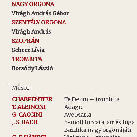
NAGY ORGONA
Virágh András Gábor
SZENTÉLY ORGONA
Virágh András
SZOPRÁN
Scheer Lívia
TROMBITA
Borsódy László
Műsor:
CHARPENTIER
Te Deum – trombita
T. ALBINONI
Adagio
G. CACCINI
Ave Maria
J. S. BACH
d-moll toccata, air és fúga 
Bazilika nagy orgonáján