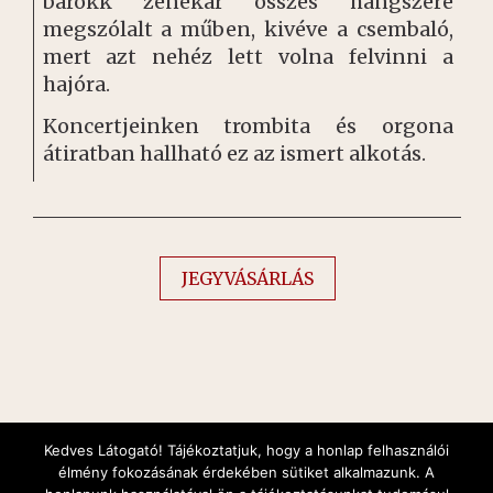
barokk zenekar összes hangszere
megszólalt a műben, kivéve a csembaló,
mert azt nehéz lett volna felvinni a
hajóra.
Koncertjeinken trombita és orgona
átiratban hallható ez az ismert alkotás.
JEGYVÁSÁRLÁS
Kedves Látogató! Tájékoztatjuk, hogy a honlap felhasználói
élmény fokozásának érdekében sütiket alkalmazunk. A